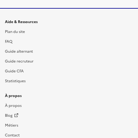
Informations et liens du site
Aide & Ressources
Plan du site
FAQ
Guide alternant
Guide recruteur
Guide CFA
Statistiques
À propos
À propos
Blog
Métiers
Contact