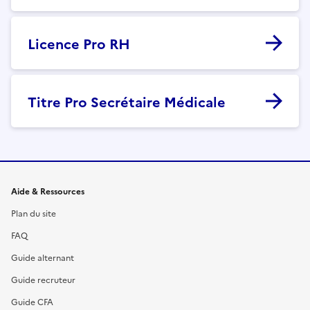
Licence Pro RH
Titre Pro Secrétaire Médicale
Informations et liens du site
Aide & Ressources
Plan du site
FAQ
Guide alternant
Guide recruteur
Guide CFA