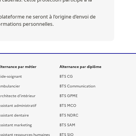
plateforme ne seront à l’origine d’envoi de 
formations personnelles.
lternance par métier
Alternance par diplôme
ide-soignant
BTS CG
mbulancier
BTS Communication
rchitecte d'intérieur
BTS GPME
ssistant administratif
BTS MCO
ssistant dentaire
BTS NDRC
ssistant marketing
BTS SAM
ssistant ressources humaines
BTS SIO