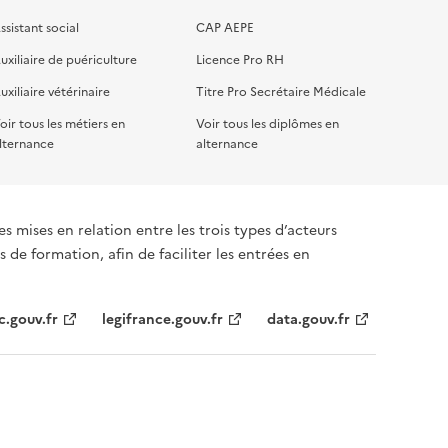
ssistant social
CAP AEPE
uxiliaire de puériculture
Licence Pro RH
uxiliaire vétérinaire
Titre Pro Secrétaire Médicale
oir tous les métiers en
Voir tous les diplômes en
lternance
alternance
s mises en relation entre les trois types d’acteurs
 de formation, afin de faciliter les entrées en
c.gouv.fr
legifrance.gouv.fr
data.gouv.fr