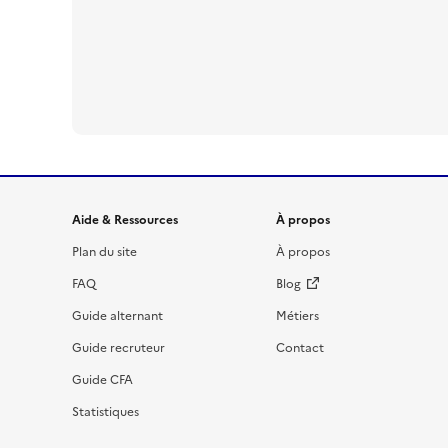
Informations et liens du site
Aide & Ressources
À propos
Plan du site
À propos
FAQ
Blog
Guide alternant
Métiers
Guide recruteur
Contact
Guide CFA
Statistiques