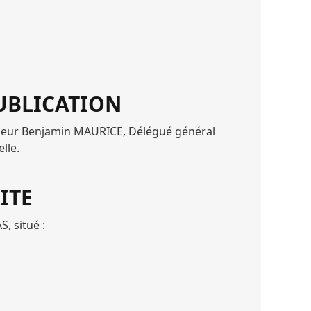
UBLICATION
sieur Benjamin MAURICE, Délégué général 
lle.
ITE
, situé :