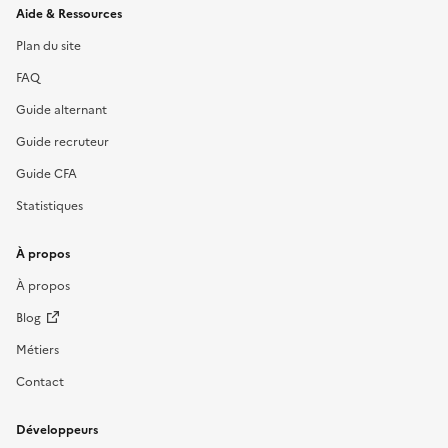
Informations et liens du site
Aide & Ressources
Plan du site
FAQ
Guide alternant
Guide recruteur
Guide CFA
Statistiques
À propos
À propos
Blog
Métiers
Contact
Développeurs