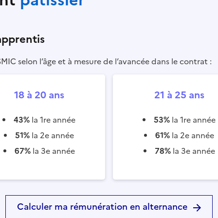
apprentis
C selon l’âge et à mesure de l’avancée dans le contrat :
18 à 20 ans
21 à 25 ans
43%
la 1re année
53%
la 1re année
51%
la 2e année
61%
la 2e année
67%
la 3e année
78%
la 3e année
Calculer ma rémunération en alternance