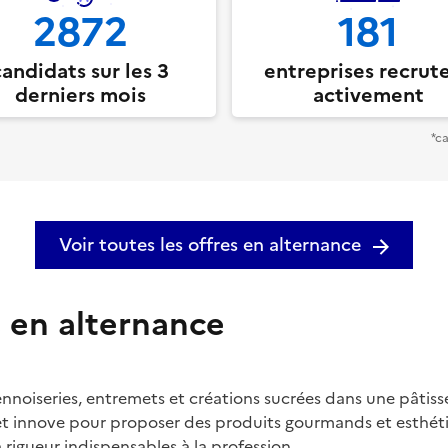
2872
181
candidats sur les 3
entreprises recrut
derniers mois
activement
*ca
Voir toutes les offres en alternance
,
en alternance
viennoiseries, entremets et créations sucrées dans une pâtis
 et innove pour proposer des produits gourmands et esthétiq
 rigueur indispensables à la profession.