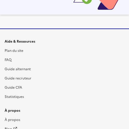
Informations et liens du site
Aide & Ressources
Plan du site
FAQ
Guide alternant
Guide recruteur
Guide CFA
Statistiques
À propos
À propos
Blog