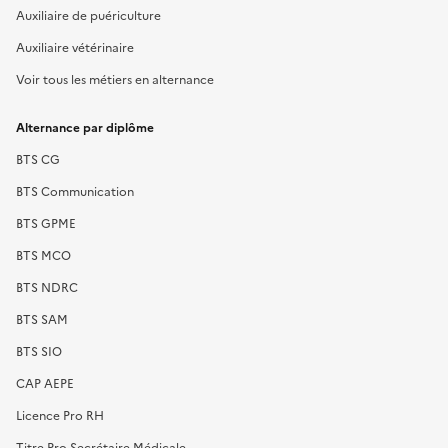
Auxiliaire de puériculture
Auxiliaire vétérinaire
Voir tous les métiers en alternance
Alternance par diplôme
BTS CG
BTS Communication
BTS GPME
BTS MCO
BTS NDRC
BTS SAM
BTS SIO
CAP AEPE
Licence Pro RH
Titre Pro Secrétaire Médicale