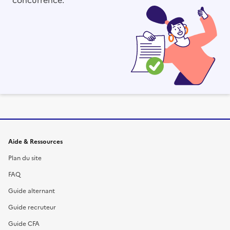
Informations et liens du site
Aide & Ressources
Plan du site
FAQ
Guide alternant
Guide recruteur
Guide CFA