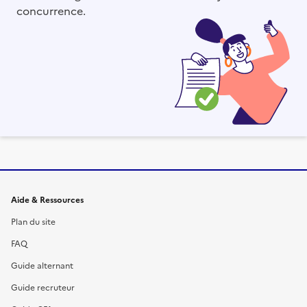
concurrence.
Informations et liens du site
Aide & Ressources
Plan du site
FAQ
Guide alternant
Guide recruteur