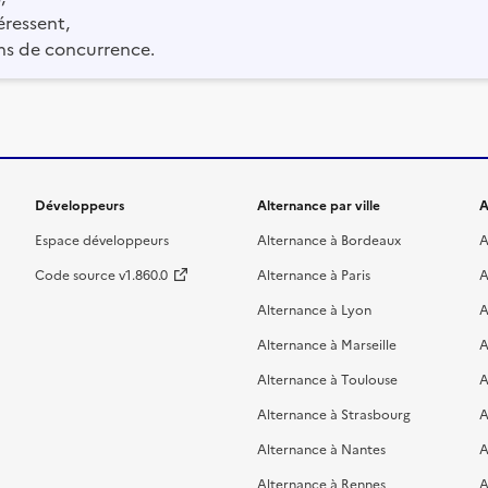
éressent,
ns de concurrence.
Développeurs
Alternance par ville
A
Espace développeurs
Alternance à Bordeaux
A
Code source v1.860.0
Alternance à Paris
A
Alternance à Lyon
A
Alternance à Marseille
A
Alternance à Toulouse
A
Alternance à Strasbourg
A
Alternance à Nantes
A
Alternance à Rennes
A