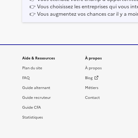
👉
Vous choisissez les entreprises qui vous int
👉
Vous augmentez vos chances car il y a moi
Informations et liens du site
Aide & Ressources
À propos
Plan du site
À propos
FAQ
Blog
Guide alternant
Métiers
Guide recruteur
Contact
Guide CFA
Statistiques