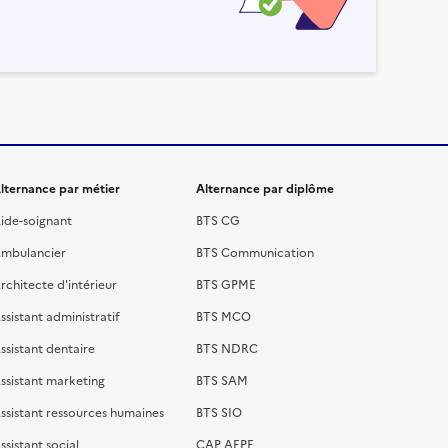
lternance par métier
Alternance par diplôme
ide-soignant
BTS CG
mbulancier
BTS Communication
rchitecte d'intérieur
BTS GPME
ssistant administratif
BTS MCO
ssistant dentaire
BTS NDRC
ssistant marketing
BTS SAM
ssistant ressources humaines
BTS SIO
ssistant social
CAP AEPE