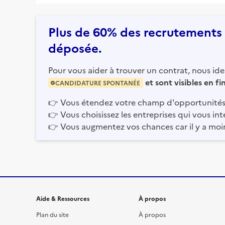
Plus de 60% des recrutements e
déposée.
Pour vous aider à trouver un contrat, nous iden
et sont visibles en f
CANDIDATURE SPONTANÉE
👉
Vous étendez votre champ d'opportunités
👉
Vous choisissez les entreprises qui vous int
👉
Vous augmentez vos chances car il y a moi
Informations et liens du site
Aide & Ressources
À propos
Plan du site
À propos