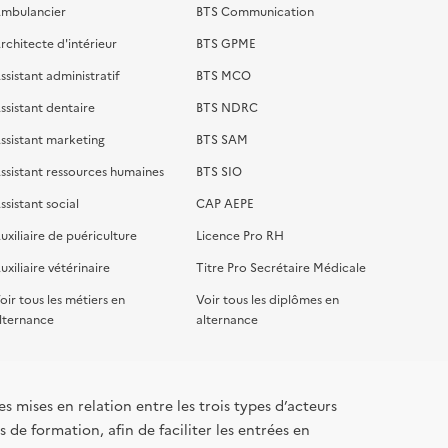
mbulancier
BTS Communication
rchitecte d'intérieur
BTS GPME
ssistant administratif
BTS MCO
ssistant dentaire
BTS NDRC
ssistant marketing
BTS SAM
ssistant ressources humaines
BTS SIO
ssistant social
CAP AEPE
uxiliaire de puériculture
Licence Pro RH
uxiliaire vétérinaire
Titre Pro Secrétaire Médicale
oir tous les métiers en
Voir tous les diplômes en
lternance
alternance
s mises en relation entre les trois types d’acteurs
 de formation, afin de faciliter les entrées en