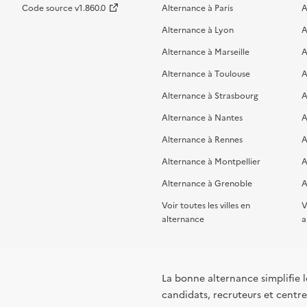
Code source v1.860.0
Alternance à Paris
A
Alternance à Lyon
A
Alternance à Marseille
A
Alternance à Toulouse
A
Alternance à Strasbourg
A
Alternance à Nantes
A
Alternance à Rennes
A
Alternance à Montpellier
A
Alternance à Grenoble
A
Voir toutes les villes en
V
alternance
a
La bonne alternance simplifie le
candidats, recruteurs et centres