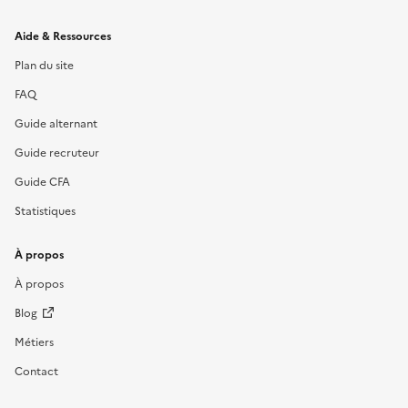
Informations et liens du site
Aide & Ressources
Plan du site
FAQ
Guide alternant
Guide recruteur
Guide CFA
Statistiques
À propos
À propos
Blog
Métiers
Contact