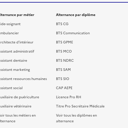
lternance par métier
Alternance par diplôme
ide-soignant
BTS CG
mbulancier
BTS Communication
rchitecte d'intérieur
BTS GPME
ssistant administratif
BTS MCO
ssistant dentaire
BTS NDRC
ssistant marketing
BTS SAM
ssistant ressources humaines
BTS SIO
ssistant social
CAP AEPE
uxiliaire de puériculture
Licence Pro RH
uxiliaire vétérinaire
Titre Pro Secrétaire Médicale
oir tous les métiers en
Voir tous les diplômes en
lternance
alternance