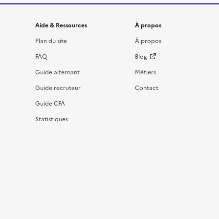
Informations et liens du site
Aide & Ressources
À propos
Plan du site
À propos
FAQ
Blog
Guide alternant
Métiers
Guide recruteur
Contact
Guide CFA
Statistiques