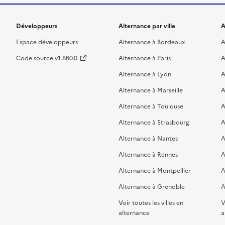
Développeurs
Alternance par ville
A
Espace développeurs
Alternance à Bordeaux
A
Code source v1.860.0
Alternance à Paris
A
Alternance à Lyon
A
Alternance à Marseille
A
Alternance à Toulouse
A
Alternance à Strasbourg
A
Alternance à Nantes
A
Alternance à Rennes
A
Alternance à Montpellier
A
Alternance à Grenoble
A
Voir toutes les villes en
V
alternance
a