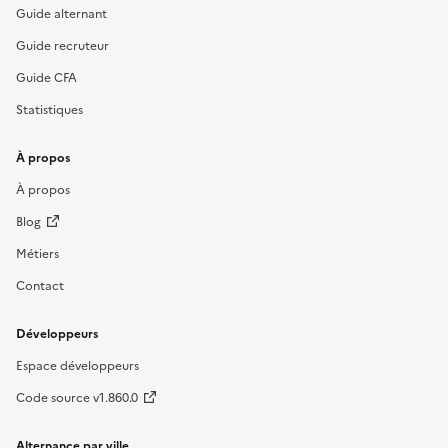
Guide alternant
Guide recruteur
Guide CFA
Statistiques
À propos
À propos
Blog
Métiers
Contact
Développeurs
Espace développeurs
Code source v1.860.0
Alternance par ville