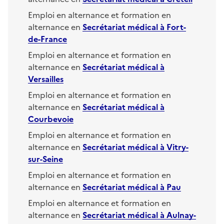
Emploi en alternance et formation en
alternance en
Secrétariat médical
à
Fort-
de-France
Emploi en alternance et formation en
alternance en
Secrétariat médical
à
Versailles
Emploi en alternance et formation en
alternance en
Secrétariat médical
à
Courbevoie
Emploi en alternance et formation en
alternance en
Secrétariat médical
à
Vitry-
sur-Seine
Emploi en alternance et formation en
alternance en
Secrétariat médical
à
Pau
Emploi en alternance et formation en
alternance en
Secrétariat médical
à
Aulnay-