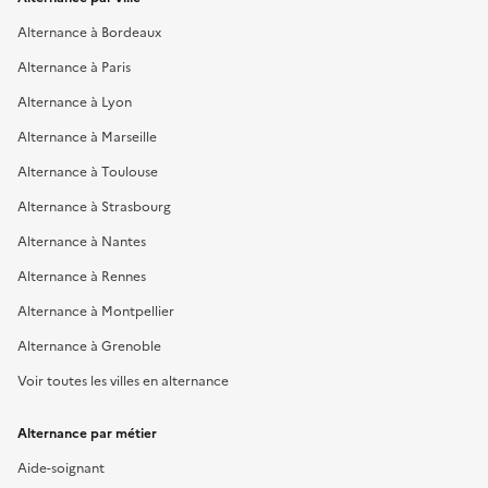
Alternance à Bordeaux
Alternance à Paris
Alternance à Lyon
Alternance à Marseille
Alternance à Toulouse
Alternance à Strasbourg
Alternance à Nantes
Alternance à Rennes
Alternance à Montpellier
Alternance à Grenoble
Voir toutes les villes en alternance
Alternance par métier
Aide-soignant