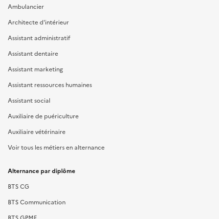
Ambulancier
Architecte d'intérieur
Assistant administratif
Assistant dentaire
Assistant marketing
Assistant ressources humaines
Assistant social
Auxiliaire de puériculture
Auxiliaire vétérinaire
Voir tous les métiers en alternance
Alternance par diplôme
BTS CG
BTS Communication
BTS GPME