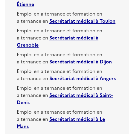
Étienne
Emploi en alternance et formation en
alternance en
Secrétariat médical
à
Toulon
Emploi en alternance et formation en
alternance en
Secrétariat médical
à
Grenoble
Emploi en alternance et formation en
alternance en
Secrétariat médical
à
Dijon
Emploi en alternance et formation en
alternance en
Secrétariat médical
à
Angers
Emploi en alternance et formation en
alternance en
Secrétariat médical
à
Saint-
Denis
Emploi en alternance et formation en
alternance en
Secrétariat médical
à
Le
Mans