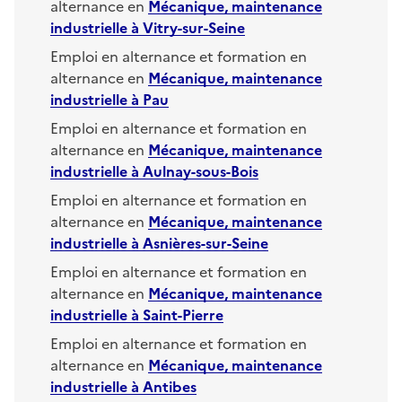
alternance en
Mécanique, maintenance
industrielle
à
Vitry-sur-Seine
Emploi en alternance et formation en
alternance en
Mécanique, maintenance
industrielle
à
Pau
Emploi en alternance et formation en
alternance en
Mécanique, maintenance
industrielle
à
Aulnay-sous-Bois
Emploi en alternance et formation en
alternance en
Mécanique, maintenance
industrielle
à
Asnières-sur-Seine
Emploi en alternance et formation en
alternance en
Mécanique, maintenance
industrielle
à
Saint-Pierre
Emploi en alternance et formation en
alternance en
Mécanique, maintenance
industrielle
à
Antibes