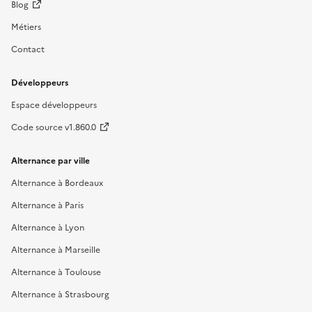
Blog
Métiers
Contact
Développeurs
Espace développeurs
Code source v1.860.0
Alternance par ville
Alternance à Bordeaux
Alternance à Paris
Alternance à Lyon
Alternance à Marseille
Alternance à Toulouse
Alternance à Strasbourg