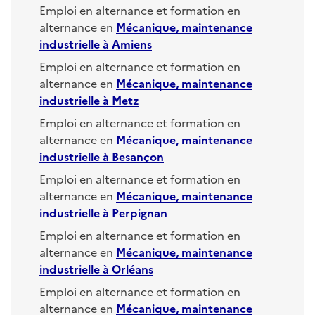
Emploi en alternance et formation en
alternance en
Mécanique, maintenance
industrielle
à
Amiens
Emploi en alternance et formation en
alternance en
Mécanique, maintenance
industrielle
à
Metz
Emploi en alternance et formation en
alternance en
Mécanique, maintenance
industrielle
à
Besançon
Emploi en alternance et formation en
alternance en
Mécanique, maintenance
industrielle
à
Perpignan
Emploi en alternance et formation en
alternance en
Mécanique, maintenance
industrielle
à
Orléans
Emploi en alternance et formation en
alternance en
Mécanique, maintenance