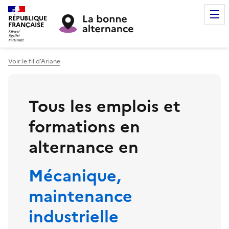
RÉPUBLIQUE
FRANÇAISE
Voir le fil d’Ariane
Tous les emplois et
formations en
alternance en
Mécanique,
maintenance
industrielle