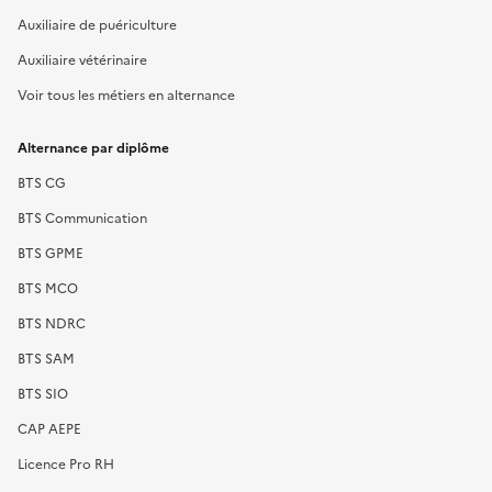
Auxiliaire de puériculture
Auxiliaire vétérinaire
Voir tous les métiers en alternance
Alternance par diplôme
BTS CG
BTS Communication
BTS GPME
BTS MCO
BTS NDRC
BTS SAM
BTS SIO
CAP AEPE
Licence Pro RH