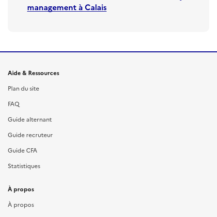
management
à
Calais
Informations et liens du site
Aide & Ressources
Plan du site
FAQ
Guide alternant
Guide recruteur
Guide CFA
Statistiques
À propos
À propos