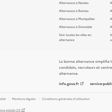
Alternance à Nantes
A
Alternance à Rennes
A
Alternance à Montpellier
A
Alternance à Grenoble
A
Voir toutes les villes en
V
alternance
a
La bonne alternance simplifie le
candidats, recruteurs et centres
alternance.
info.gouv.fr
service-publi
alité
Mentions légales
Conditions générales d'utilisation
ence etalab-2.0