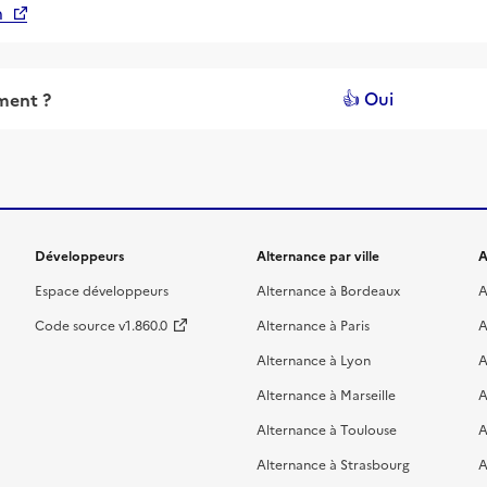
n
👍 Oui
ement
?
Développeurs
Alternance par ville
A
Espace développeurs
Alternance à Bordeaux
A
Code source v1.860.0
Alternance à Paris
A
Alternance à Lyon
A
Alternance à Marseille
A
Alternance à Toulouse
A
Alternance à Strasbourg
A