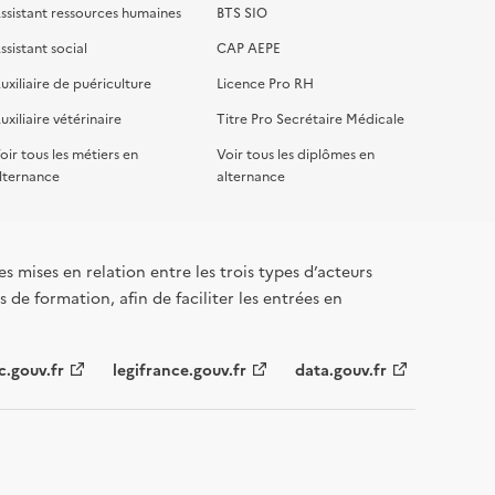
ssistant ressources humaines
BTS SIO
ssistant social
CAP AEPE
uxiliaire de puériculture
Licence Pro RH
uxiliaire vétérinaire
Titre Pro Secrétaire Médicale
oir tous les métiers en
Voir tous les diplômes en
lternance
alternance
s mises en relation entre les trois types d’acteurs
 de formation, afin de faciliter les entrées en
c.gouv.fr
legifrance.gouv.fr
data.gouv.fr