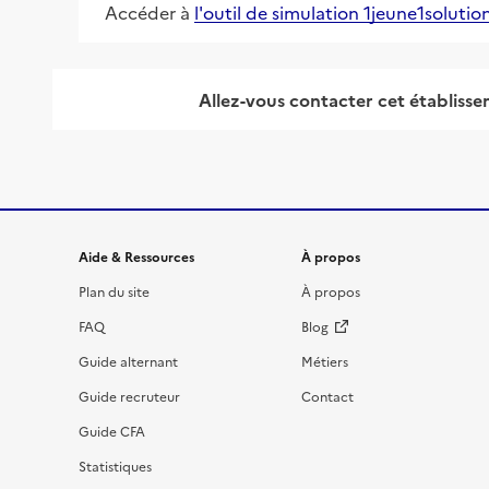
Accéder à
l'outil de simulation 1jeune1solutio
Allez-vous contacter
cet établiss
Informations et liens du site
Aide & Ressources
À propos
Plan du site
À propos
FAQ
Blog
Guide alternant
Métiers
Guide recruteur
Contact
Guide CFA
Statistiques