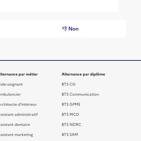
👎 Non
lternance par métier
Alternance par diplôme
ide-soignant
BTS CG
mbulancier
BTS Communication
rchitecte d'intérieur
BTS GPME
ssistant administratif
BTS MCO
ssistant dentaire
BTS NDRC
ssistant marketing
BTS SAM