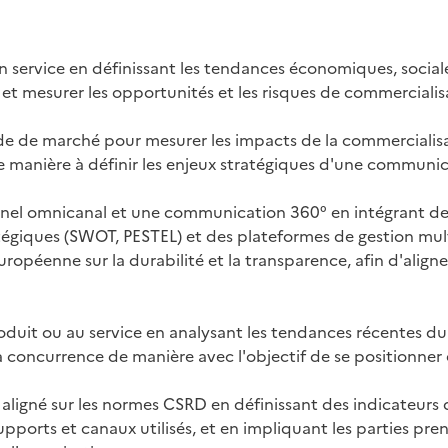
n service en définissant les tendances économiques, social
 et mesurer les opportunités et les risques de commercialisa
ude de marché pour mesurer les impacts de la commercialisa
 de manière à définir les enjeux stratégiques d'une communic
l omnicanal et une communication 360° en intégrant des outi
égiques (SWOT, PESTEL) et des plateformes de gestion multica
uropéenne sur la durabilité et la transparence, afin d'aligne
oduit ou au service en analysant les tendances récentes du
concurrence de manière avec l'objectif de se positionner e
igné sur les normes CSRD en définissant des indicateurs d
pports et canaux utilisés, et en impliquant les parties prena