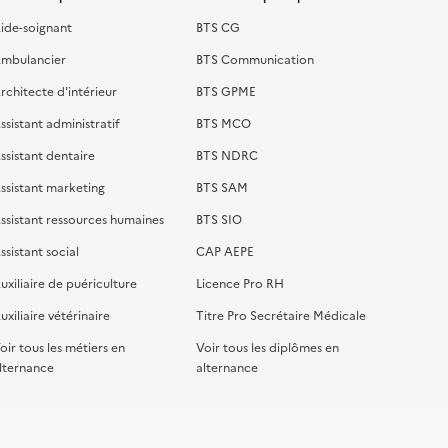
ide-soignant
BTS CG
mbulancier
BTS Communication
rchitecte d'intérieur
BTS GPME
ssistant administratif
BTS MCO
ssistant dentaire
BTS NDRC
ssistant marketing
BTS SAM
ssistant ressources humaines
BTS SIO
ssistant social
CAP AEPE
uxiliaire de puériculture
Licence Pro RH
uxiliaire vétérinaire
Titre Pro Secrétaire Médicale
oir tous les métiers en
Voir tous les diplômes en
lternance
alternance