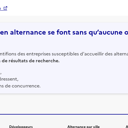
n
n alternance se font sans qu’aucune of
tifions des entreprises susceptibles d'accueillir des altern
in de résultats de recherche.
,
éressent,
ns de concurrence.
Développeurs
Alternance par ville
A