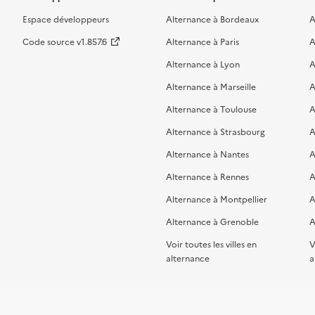
Espace développeurs
Alternance à Bordeaux
A
Code source v1.857.6
Alternance à Paris
A
Alternance à Lyon
A
Alternance à Marseille
A
Alternance à Toulouse
A
Alternance à Strasbourg
A
Alternance à Nantes
A
Alternance à Rennes
A
Alternance à Montpellier
A
Alternance à Grenoble
A
Voir toutes les villes en
V
alternance
a