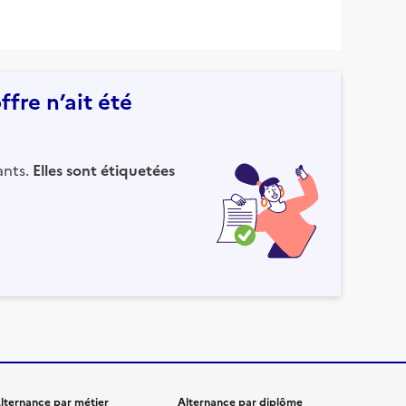
fre n’ait été
ants.
Elles sont étiquetées
lternance par métier
Alternance par diplôme