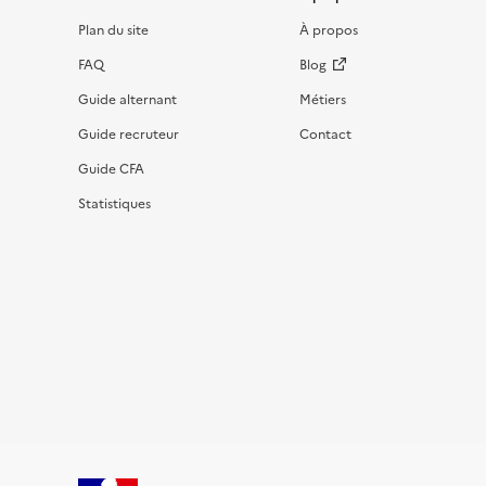
Informations et liens du site
Plan du site
À propos
FAQ
Blog
Guide alternant
Métiers
Guide recruteur
Contact
Guide CFA
Statistiques