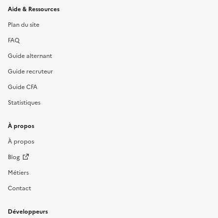
Informations et liens du site
Aide & Ressources
Plan du site
FAQ
Guide alternant
Guide recruteur
Guide CFA
Statistiques
À propos
À propos
Blog
Métiers
Contact
Développeurs