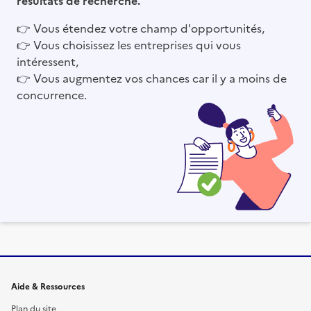
👉
Vous étendez votre champ d'opportunités,
👉
Vous choisissez les entreprises qui vous
intéressent,
👉
Vous augmentez vos chances car il y a moins de
concurrence.
Informations et liens du site
Aide & Ressources
Plan du site