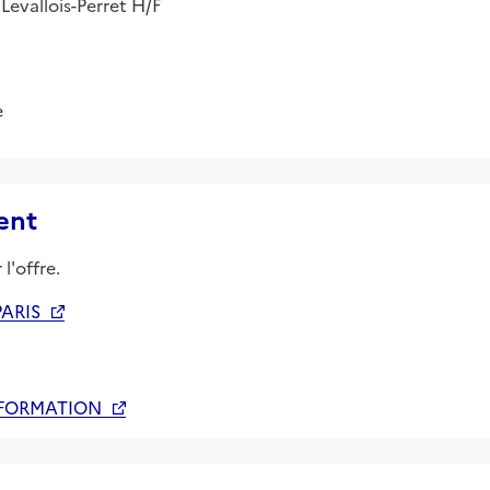
evallois-Perret H/F
e
ent
l'offre.
PARIS
 FORMATION