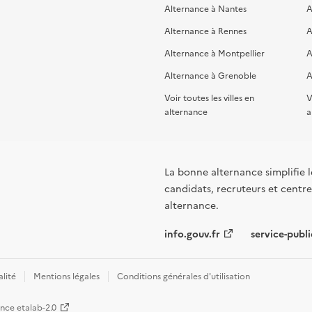
Alternance à Nantes
A
Alternance à Rennes
A
Alternance à Montpellier
A
Alternance à Grenoble
A
Voir toutes les villes en
V
alternance
a
La bonne alternance simplifie le
candidats, recruteurs et centres
alternance.
info.gouv.fr
service-publi
alité
Mentions légales
Conditions générales d'utilisation
ence etalab-2.0