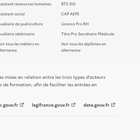
ssistant ressources humaines
BTS SIO
ssistant social
CAP AEPE
uxiliaire de puériculture
Licence Pro RH
uxiliaire vétérinaire
Titre Pro Secrétaire Médicale
oir tous les métiers en
Voir tous les diplômes en
lternance
alternance
s mises en relation entre les trois types d’acteurs
 de formation, afin de faciliter les entrées en
c.gouv.fr
legifrance.gouv.fr
data.gouv.fr