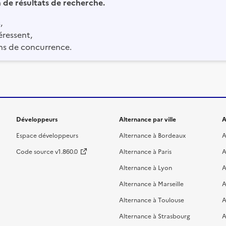
in de résultats de recherche.
,
éressent,
ns de concurrence.
Développeurs
Alternance par ville
A
Espace développeurs
Alternance à Bordeaux
A
Code source v1.860.0
Alternance à Paris
A
Alternance à Lyon
A
Alternance à Marseille
A
Alternance à Toulouse
A
Alternance à Strasbourg
A