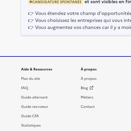
et sont visibles en f
CANDIDATURE SPONTANÉE
👉
Vous étendez votre champ d'opportunités
👉
Vous choisissez les entreprises qui vous int
👉
Vous augmentez vos chances car il y a moi
Informations et liens du site
Aide & Ressources
À propos
Plan du site
À propos
FAQ
Blog
Guide alternant
Métiers
Guide recruteur
Contact
Guide CFA
Statistiques