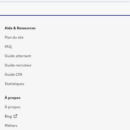
Informations et liens du site
Aide & Ressources
Plan du site
FAQ
Guide alternant
Guide recruteur
Guide CFA
Statistiques
À propos
À propos
Blog
Métiers