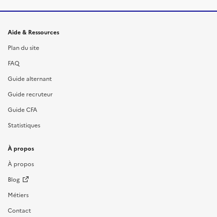
Informations et liens du site
Aide & Ressources
Plan du site
FAQ
Guide alternant
Guide recruteur
Guide CFA
Statistiques
À propos
À propos
Blog
Métiers
Contact