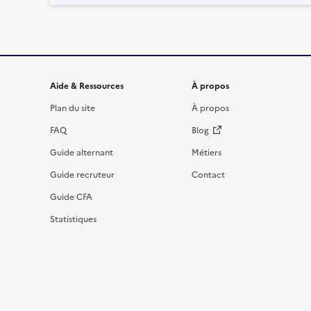
Informations et liens du site
Aide & Ressources
À propos
Plan du site
À propos
FAQ
Blog
Guide alternant
Métiers
Guide recruteur
Contact
Guide CFA
Statistiques