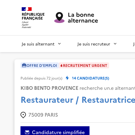
RÉPUBLIQUE
FRANÇAISE
Je suis alternant
Je suis recruteur
OFFRE D'EMPLOI
RECRUTEMENT URGENT
Publiée depuis
72
jour(s)
14
CANDIDATURE(S)
KIBO BENTO PROVENCE
recherche un.e alternant
Restaurateur / Restauratric
75009
PARIS
Candidature simplifiée