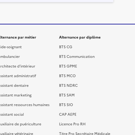
lternance par métier
Alternance par diplôme
ide-soignant
BTS CG
mbulancier
BTS Communication
rchitecte d'intérieur
BTS GPME
ssistant administratif
BTS MCO
ssistant dentaire
BTS NDRC
ssistant marketing
BTS SAM
ssistant ressources humaines
BTS SIO
ssistant social
CAP AEPE
uxiliaire de puériculture
Licence Pro RH
uxiliaire vétérinaire
Titre Pro Secrétaire Médicale