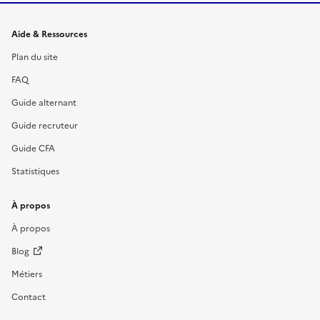
Informations et liens du site
Aide & Ressources
Plan du site
FAQ
Guide alternant
Guide recruteur
Guide CFA
Statistiques
À propos
À propos
Blog
Métiers
Contact