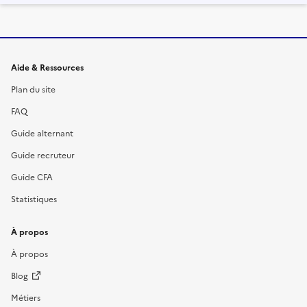
Informations et liens du site
Aide & Ressources
Plan du site
FAQ
Guide alternant
Guide recruteur
Guide CFA
Statistiques
À propos
À propos
Blog
Métiers