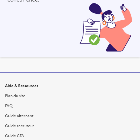
Informations et liens du site
Aide & Ressources
Plan du site
FAQ
Guide alternant
Guide recruteur
Guide CFA