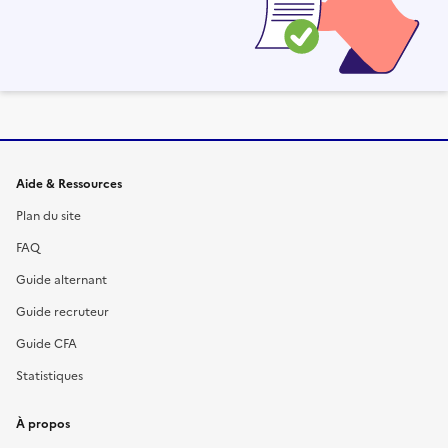
Informations et liens du site
Aide & Ressources
Plan du site
FAQ
Guide alternant
Guide recruteur
Guide CFA
Statistiques
À propos