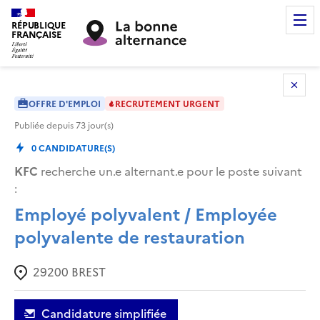
RÉPUBLIQUE
FRANÇAISE
OFFRE D'EMPLOI
RECRUTEMENT URGENT
Publiée depuis
73
jour(s)
0
CANDIDATURE(S)
KFC
recherche un.e alternant.e pour le poste suivant
:
Employé polyvalent / Employée
polyvalente de restauration
29200
BREST
Candidature simplifiée