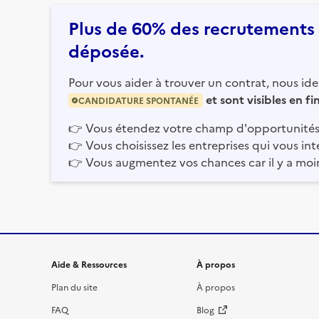
Plus de 60% des recrutements e
déposée.
Pour vous aider à trouver un contrat, nous iden
et sont visibles en f
CANDIDATURE SPONTANÉE
👉
Vous étendez votre champ d'opportunités
👉
Vous choisissez les entreprises qui vous int
👉
Vous augmentez vos chances car il y a moi
Informations et liens du site
Aide & Ressources
À propos
Plan du site
À propos
FAQ
Blog