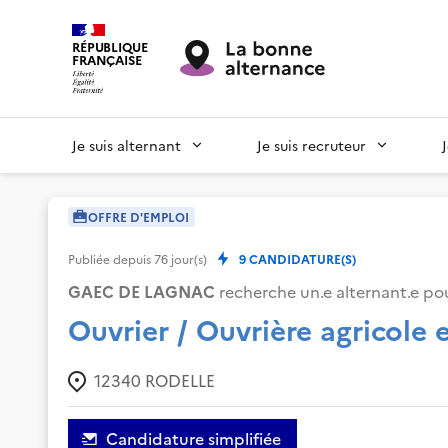
RÉPUBLIQUE
FRANÇAISE
Je suis alternant
Je suis recruteur
OFFRE D'EMPLOI
Publiée depuis
76
jour(s)
9
CANDIDATURE(S)
GAEC DE LAGNAC
recherche un.e alternant.e pou
Ouvrier / Ouvrière agricole 
12340
RODELLE
Candidature simplifiée