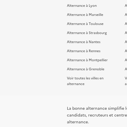
Alternance à Lyon
A
Alternance à Marseille
A
Alternance à Toulouse
A
Alternance à Strasbourg
A
Alternance à Nantes
A
Alternance à Rennes
A
Alternance à Montpellier
A
Alternance à Grenoble
A
Voir toutes les villes en
V
alternance
a
La bonne alternance simplifie le
candidats, recruteurs et centres
alternance.