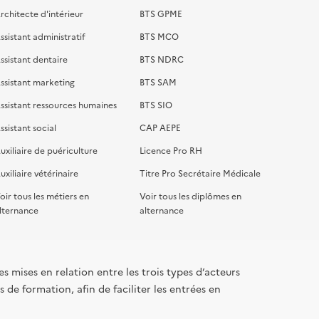
rchitecte d'intérieur
BTS GPME
ssistant administratif
BTS MCO
ssistant dentaire
BTS NDRC
ssistant marketing
BTS SAM
ssistant ressources humaines
BTS SIO
ssistant social
CAP AEPE
uxiliaire de puériculture
Licence Pro RH
uxiliaire vétérinaire
Titre Pro Secrétaire Médicale
oir tous les métiers en
Voir tous les diplômes en
lternance
alternance
s mises en relation entre les trois types d’acteurs
 de formation, afin de faciliter les entrées en