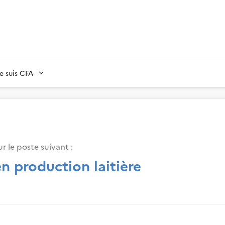
Je suis CFA
r le poste suivant :
en production laitière