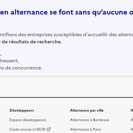
n alternance se font sans qu’aucune of
tifions des entreprises susceptibles d'accueillir des altern
in de résultats de recherche.
,
éressent,
ns de concurrence.
Développeurs
Alternance par ville
A
Espace développeurs
Alternance à Bordeaux
A
Code source v1.857.6
Alternance à Paris
A