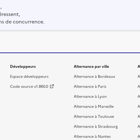
,
éressent,
ns de concurrence.
Développeurs
Alternance par ville
A
Espace développeurs
Alternance à Bordeaux
A
Code source v1.860.0
Alternance à Paris
A
Alternance à Lyon
A
Alternance à Marseille
A
Alternance à Toulouse
A
Alternance à Strasbourg
A
Alternance à Nantes
A