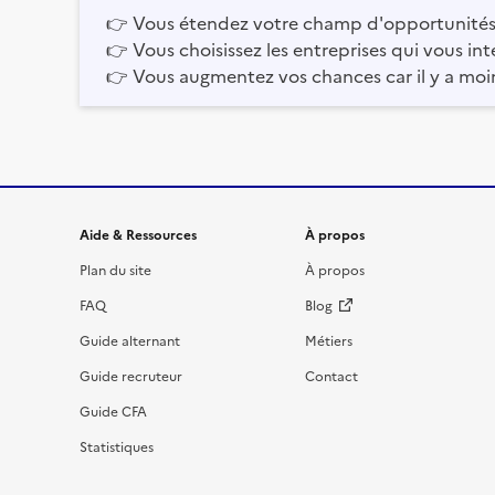
👉
Vous étendez votre champ d'opportunités
👉
Vous choisissez les entreprises qui vous int
👉
Vous augmentez vos chances car il y a moi
Informations et liens du site
Aide & Ressources
À propos
Plan du site
À propos
FAQ
Blog
Guide alternant
Métiers
Guide recruteur
Contact
Guide CFA
Statistiques