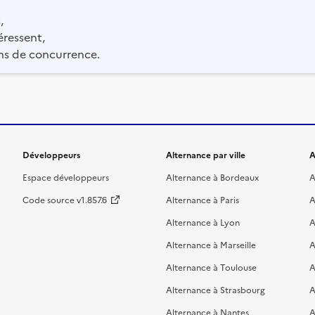
,
éressent,
ns de concurrence.
Développeurs
Alternance par ville
A
Espace développeurs
Alternance à Bordeaux
A
Code source v1.857.6
Alternance à Paris
A
Alternance à Lyon
A
Alternance à Marseille
A
Alternance à Toulouse
A
Alternance à Strasbourg
A
Alternance à Nantes
A