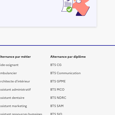
lternance par métier
Alternance par diplôme
ide-soignant
BTS CG
mbulancier
BTS Communication
rchitecte d'intérieur
BTS GPME
ssistant administratif
BTS MCO
ssistant dentaire
BTS NDRC
ssistant marketing
BTS SAM
ssistant ressources humaines
BTS SIO