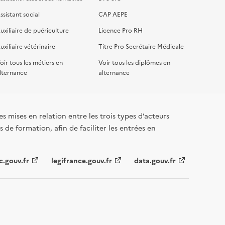
ssistant social
CAP AEPE
uxiliaire de puériculture
Licence Pro RH
uxiliaire vétérinaire
Titre Pro Secrétaire Médicale
oir tous les métiers en
Voir tous les diplômes en
lternance
alternance
s mises en relation entre les trois types d’acteurs
 de formation, afin de faciliter les entrées en
c.gouv.fr
legifrance.gouv.fr
data.gouv.fr