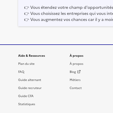
👉
Vous étendez votre champ d'opportunités
👉
Vous choisissez les entreprises qui vous int
👉
Vous augmentez vos chances car il y a moi
Informations et liens du site
Aide & Ressources
À propos
Plan du site
À propos
FAQ
Blog
Guide alternant
Métiers
Guide recruteur
Contact
Guide CFA
Statistiques