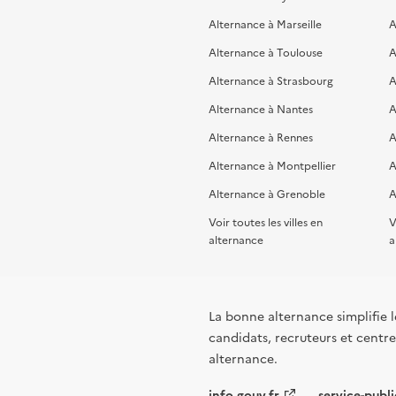
Alternance à Marseille
A
Alternance à Toulouse
A
Alternance à Strasbourg
A
Alternance à Nantes
A
Alternance à Rennes
A
Alternance à Montpellier
A
Alternance à Grenoble
A
Voir toutes les villes en
V
alternance
a
La bonne alternance simplifie le
candidats, recruteurs et centres
alternance.
info.gouv.fr
service-publi