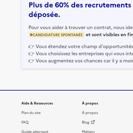
Plus de 60% des recrutements e
déposée.
Pour vous aider à trouver un contrat, nous iden
et sont visibles en f
CANDIDATURE SPONTANÉE
👉
Vous étendez votre champ d'opportunités
👉
Vous choisissez les entreprises qui vous int
👉
Vous augmentez vos chances car il y a moi
Informations et liens du site
Aide & Ressources
À propos
Plan du site
À propos
FAQ
Blog
Guide alternant
Métiers