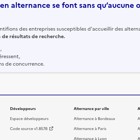
n alternance se font sans qu’aucune of
tifions des entreprises susceptibles d'accueillir des altern
in de résultats de recherche.
,
éressent,
ns de concurrence.
Développeurs
Alternance par ville
A
Espace développeurs
Alternance à Bordeaux
A
Code source v1.857.6
Alternance à Paris
A
Alternance à Lyon
A