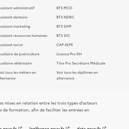
ssistant administratif
BTS MCO
ssistant dentaire
BTS NDRC
ssistant marketing
BTS SAM
ssistant ressources humaines
BTS SIO
ssistant social
CAP AEPE
uxiliaire de puériculture
Licence Pro RH
uxiliaire vétérinaire
Titre Pro Secrétaire Médicale
oir tous les métiers en
Voir tous les diplômes en
lternance
alternance
s mises en relation entre les trois types d’acteurs
 de formation, afin de faciliter les entrées en
c.gouv.fr
legifrance.gouv.fr
data.gouv.fr