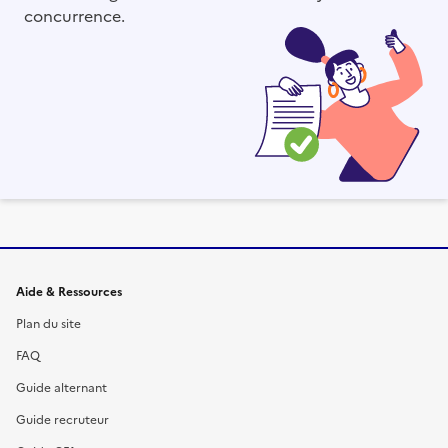
concurrence.
Informations et liens du site
Aide & Ressources
Plan du site
FAQ
Guide alternant
Guide recruteur