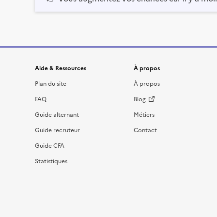
Informations et liens du site
Aide & Ressources
À propos
Plan du site
À propos
FAQ
Blog
Guide alternant
Métiers
Guide recruteur
Contact
Guide CFA
Statistiques