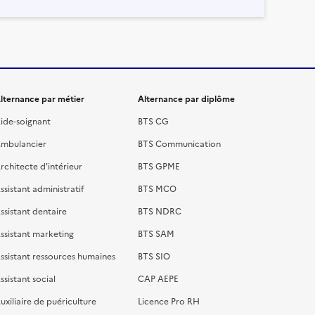
lternance par métier
Alternance par diplôme
ide-soignant
BTS CG
mbulancier
BTS Communication
rchitecte d'intérieur
BTS GPME
ssistant administratif
BTS MCO
ssistant dentaire
BTS NDRC
ssistant marketing
BTS SAM
ssistant ressources humaines
BTS SIO
ssistant social
CAP AEPE
uxiliaire de puériculture
Licence Pro RH