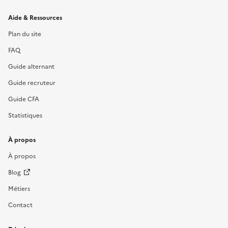
Informations et liens du site
Aide & Ressources
Plan du site
FAQ
Guide alternant
Guide recruteur
Guide CFA
Statistiques
À propos
À propos
Blog
Métiers
Contact