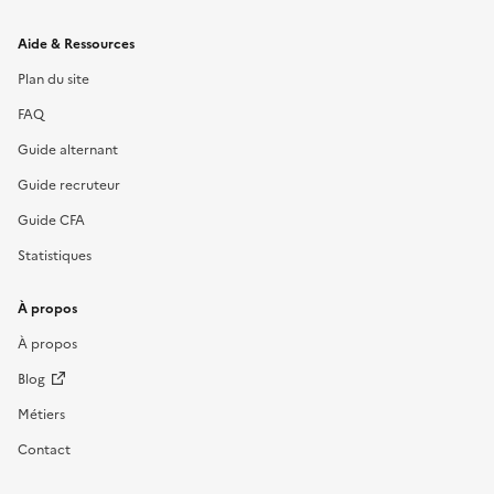
Informations et liens du site
Aide & Ressources
Plan du site
FAQ
Guide alternant
Guide recruteur
Guide CFA
Statistiques
À propos
À propos
Blog
Métiers
Contact