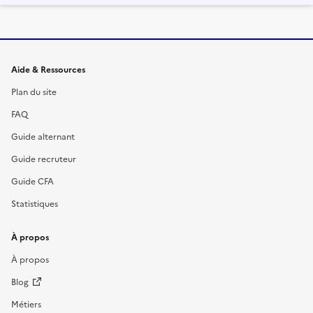
Informations et liens du site
Aide & Ressources
Plan du site
FAQ
Guide alternant
Guide recruteur
Guide CFA
Statistiques
À propos
À propos
Blog
Métiers