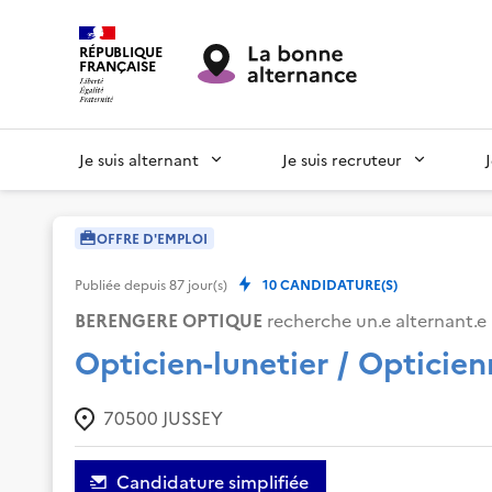
RÉPUBLIQUE
FRANÇAISE
Je suis alternant
Je suis recruteur
OFFRE D'EMPLOI
Publiée depuis
87
jour(s)
10
CANDIDATURE(S)
BERENGERE OPTIQUE
recherche un.e alternant.e 
Opticien-lunetier / Opticien
70500
JUSSEY
Candidature simplifiée