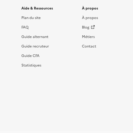
Informations et liens du site
Aide & Ressources
À propos
Plan du site
À propos
FAQ
Blog
Guide alternant
Métiers
Guide recruteur
Contact
Guide CFA
Statistiques