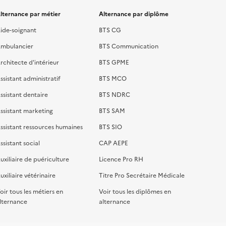
lternance par métier
Alternance par diplôme
ide-soignant
BTS CG
mbulancier
BTS Communication
rchitecte d'intérieur
BTS GPME
ssistant administratif
BTS MCO
ssistant dentaire
BTS NDRC
ssistant marketing
BTS SAM
ssistant ressources humaines
BTS SIO
ssistant social
CAP AEPE
uxiliaire de puériculture
Licence Pro RH
uxiliaire vétérinaire
Titre Pro Secrétaire Médicale
oir tous les métiers en
Voir tous les diplômes en
lternance
alternance