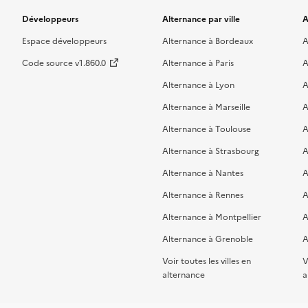
Développeurs
Alternance par ville
A
Espace développeurs
Alternance à Bordeaux
A
Code source v1.860.0
Alternance à Paris
A
Alternance à Lyon
A
Alternance à Marseille
A
Alternance à Toulouse
A
Alternance à Strasbourg
A
Alternance à Nantes
A
Alternance à Rennes
A
Alternance à Montpellier
A
Alternance à Grenoble
A
Voir toutes les villes en
V
alternance
a