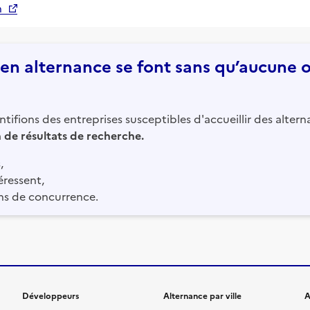
n
n alternance se font sans qu’aucune of
tifions des entreprises susceptibles d'accueillir des altern
in de résultats de recherche.
,
éressent,
ns de concurrence.
Développeurs
Alternance par ville
A