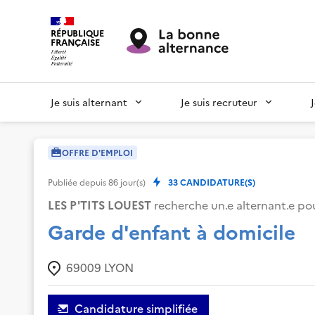
RÉPUBLIQUE
FRANÇAISE
Je suis alternant
Je suis recruteur
OFFRE D'EMPLOI
Publiée depuis
86
jour(s)
33
CANDIDATURE(S)
LES P'TITS LOUEST
recherche un.e alternant.e pou
Garde d'enfant à domicile
69009
LYON
Candidature simplifiée