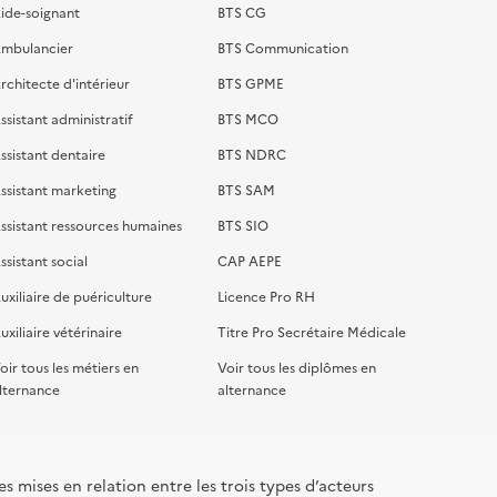
ide-soignant
BTS CG
mbulancier
BTS Communication
rchitecte d'intérieur
BTS GPME
ssistant administratif
BTS MCO
ssistant dentaire
BTS NDRC
ssistant marketing
BTS SAM
ssistant ressources humaines
BTS SIO
ssistant social
CAP AEPE
uxiliaire de puériculture
Licence Pro RH
uxiliaire vétérinaire
Titre Pro Secrétaire Médicale
oir tous les métiers en
Voir tous les diplômes en
lternance
alternance
s mises en relation entre les trois types d’acteurs