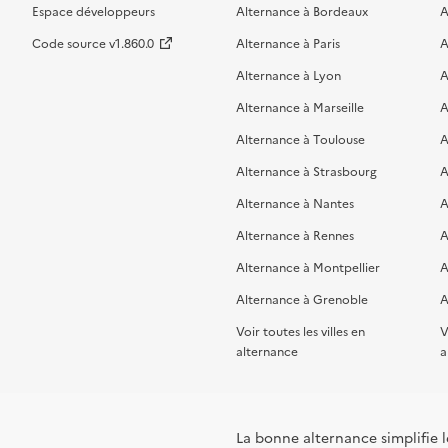
Espace développeurs
Alternance à Bordeaux
A
Code source v1.860.0
Alternance à Paris
A
Alternance à Lyon
A
Alternance à Marseille
A
Alternance à Toulouse
A
Alternance à Strasbourg
A
Alternance à Nantes
A
Alternance à Rennes
A
Alternance à Montpellier
A
Alternance à Grenoble
A
Voir toutes les villes en
V
alternance
a
La bonne alternance simplifie le