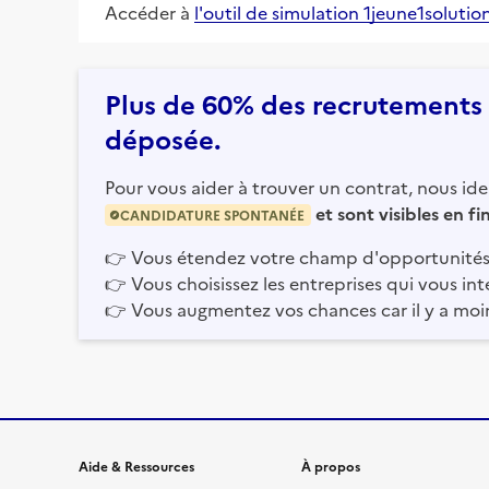
Accéder à
l'outil de simulation 1jeune1solutio
Plus de 60% des recrutements e
déposée.
Pour vous aider à trouver un contrat, nous iden
et sont visibles en f
CANDIDATURE SPONTANÉE
👉
Vous étendez votre champ d'opportunités
👉
Vous choisissez les entreprises qui vous int
👉
Vous augmentez vos chances car il y a moi
Informations et liens du site
Aide & Ressources
À propos