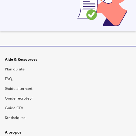
Informations et liens du site
Aide & Ressources
Plan du site
FAQ
Guide alternant
Guide recruteur
Guide CFA
Statistiques
À propos