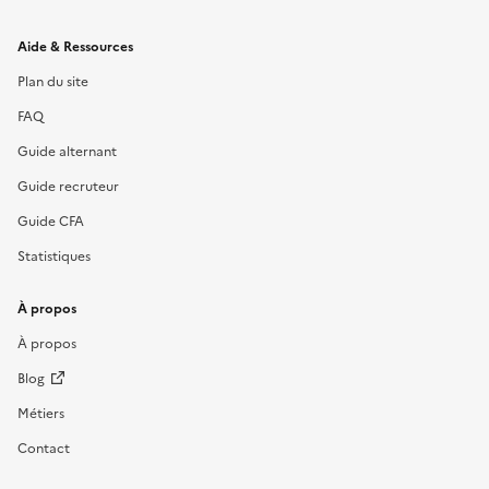
Informations et liens du site
Aide & Ressources
Plan du site
FAQ
Guide alternant
Guide recruteur
Guide CFA
Statistiques
À propos
À propos
Blog
Métiers
Contact