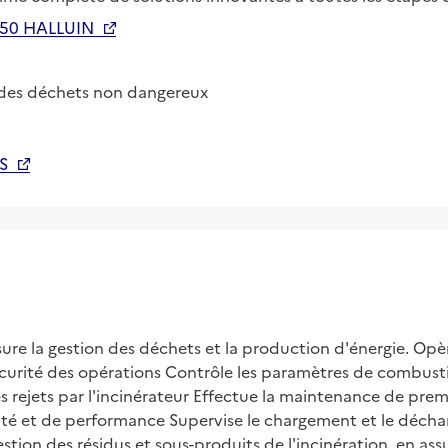
50 HALLUIN
 des déchets non dangereux
S
ure la gestion des déchets et la production d'énergie. Opère e
curité des opérations Contrôle les paramètres de combustion
les rejets par l'incinérateur Effectue la maintenance de prem
vité et de performance Supervise le chargement et le déchar
stion des résidus et sous-produits de l'incinération, en as