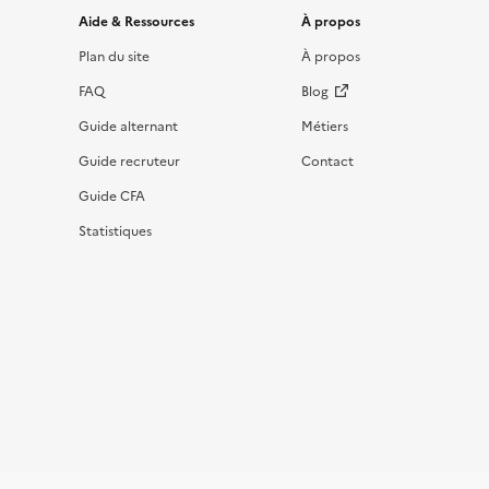
Informations et liens du site
Aide & Ressources
À propos
Plan du site
À propos
FAQ
Blog
Guide alternant
Métiers
Guide recruteur
Contact
Guide CFA
Statistiques