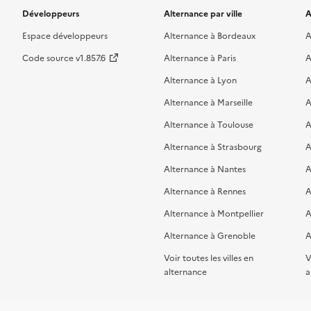
Développeurs
Alternance par ville
A
Espace développeurs
Alternance à Bordeaux
A
Code source v1.857.6
Alternance à Paris
A
Alternance à Lyon
A
Alternance à Marseille
A
Alternance à Toulouse
A
Alternance à Strasbourg
A
Alternance à Nantes
A
Alternance à Rennes
A
Alternance à Montpellier
A
Alternance à Grenoble
A
Voir toutes les villes en
V
alternance
a