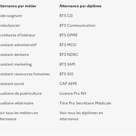
lternance par métier
Alternance par diplôme
ide-soignant
BTS CG
mbulancier
BTS Communication
rchitecte d'intérieur
BTS GPME
ssistant administratif
BTS MCO
ssistant dentaire
BTS NDRC
ssistant marketing
BTS SAM
ssistant ressources humaines
BTS SIO
ssistant social
CAP AEPE
uxiliaire de puériculture
Licence Pro RH
uxiliaire vétérinaire
Titre Pro Secrétaire Médicale
oir tous les métiers en
Voir tous les diplômes en
lternance
alternance