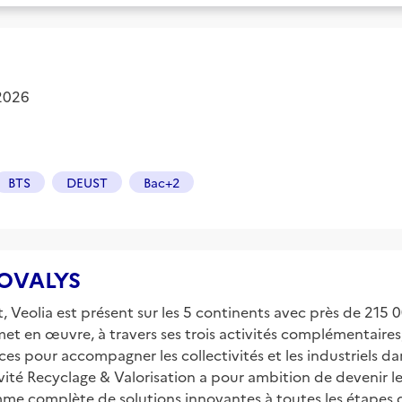
 2026
BTS
DEUST
Bac+2
 COVALYS
Veolia est présent sur les 5 continents avec près de 215 000
 met en œuvre, à travers ses trois activités complémentair
es pour accompagner les collectivités et les industriels da
tivité Recyclage & Valorisation a pour ambition de devenir
e complète de solutions innovantes à toutes les étapes d