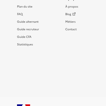
Informations et liens du site
Plan du site
À propos
FAQ
Blog
Guide alternant
Métiers
Guide recruteur
Contact
Guide CFA
Statistiques