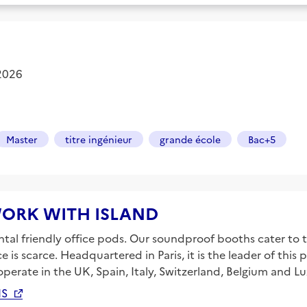
 2026
Master
titre ingénieur
grande école
Bac+5
e WORK WITH ISLAND
ntal friendly office pods. Our soundproof booths cater to
 is scarce. Headquartered in Paris, it is the leader of this
 operate in the UK, Spain, Italy, Switzerland, Belgium and 
IS