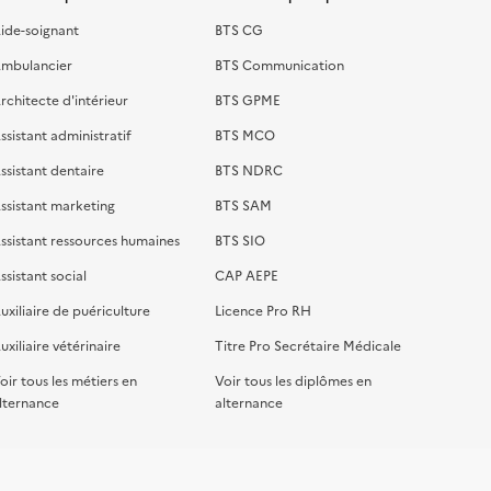
ide-soignant
BTS CG
mbulancier
BTS Communication
rchitecte d'intérieur
BTS GPME
ssistant administratif
BTS MCO
ssistant dentaire
BTS NDRC
ssistant marketing
BTS SAM
ssistant ressources humaines
BTS SIO
ssistant social
CAP AEPE
uxiliaire de puériculture
Licence Pro RH
uxiliaire vétérinaire
Titre Pro Secrétaire Médicale
oir tous les métiers en
Voir tous les diplômes en
lternance
alternance