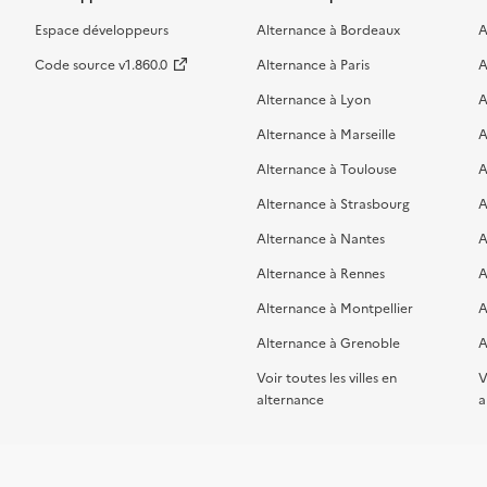
Espace développeurs
Alternance à Bordeaux
A
Code source v1.860.0
Alternance à Paris
A
Alternance à Lyon
A
Alternance à Marseille
A
Alternance à Toulouse
A
Alternance à Strasbourg
A
Alternance à Nantes
A
Alternance à Rennes
A
Alternance à Montpellier
A
Alternance à Grenoble
A
Voir toutes les villes en
V
alternance
a