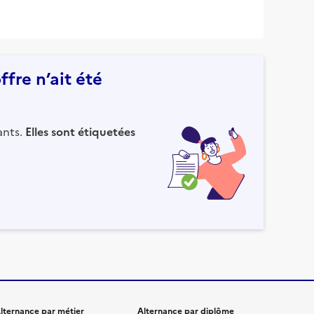
fre n’ait été
ants.
Elles sont étiquetées
lternance par métier
Alternance par diplôme