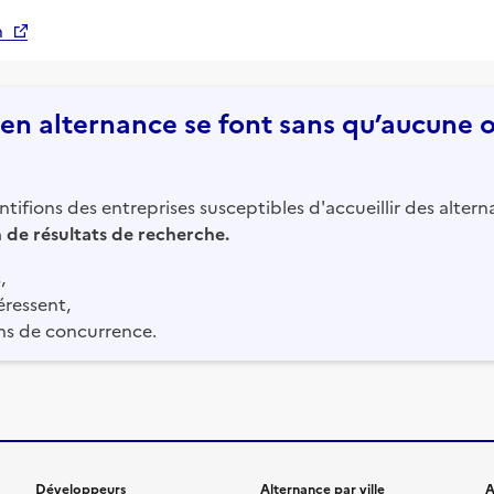
n
n alternance se font sans qu’aucune of
tifions des entreprises susceptibles d'accueillir des altern
in de résultats de recherche.
,
éressent,
ns de concurrence.
Développeurs
Alternance par ville
A