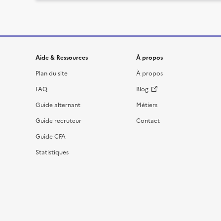
Informations et liens du site
Aide & Ressources
À propos
Plan du site
À propos
FAQ
Blog
Guide alternant
Métiers
Guide recruteur
Contact
Guide CFA
Statistiques