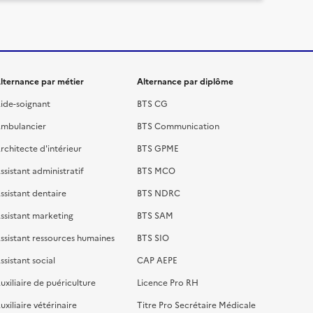
lternance par métier
Alternance par diplôme
ide-soignant
BTS CG
mbulancier
BTS Communication
rchitecte d'intérieur
BTS GPME
ssistant administratif
BTS MCO
ssistant dentaire
BTS NDRC
ssistant marketing
BTS SAM
ssistant ressources humaines
BTS SIO
ssistant social
CAP AEPE
uxiliaire de puériculture
Licence Pro RH
uxiliaire vétérinaire
Titre Pro Secrétaire Médicale