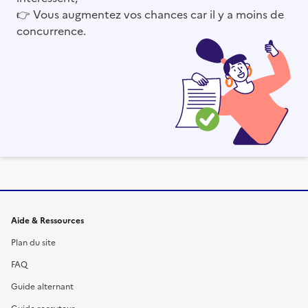
👉
Vous augmentez vos chances car il y a moins de
concurrence.
Informations et liens du site
Aide & Ressources
Plan du site
FAQ
Guide alternant
Guide recruteur