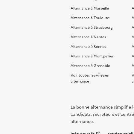
Alternance à Marseille
A
Alternance à Toulouse
A
Alternance à Strasbourg
A
Alternance à Nantes
A
Alternance à Rennes
A
Alternance à Montpellier
A
Alternance à Grenoble
A
Voir toutes les villes en
V
alternance
a
La bonne alternance simplifie le
candidats, recruteurs et centres
alternance.
info.gouv.fr
service-publi