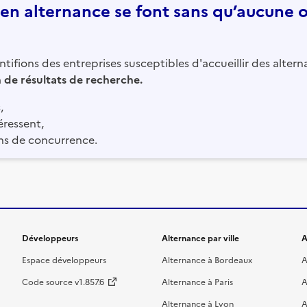
n alternance se font sans qu’aucune of
tifions des entreprises susceptibles d'accueillir des altern
in de résultats de recherche.
,
éressent,
ns de concurrence.
Développeurs
Alternance par ville
A
Espace développeurs
Alternance à Bordeaux
A
Code source v1.857.6
Alternance à Paris
A
Alternance à Lyon
A