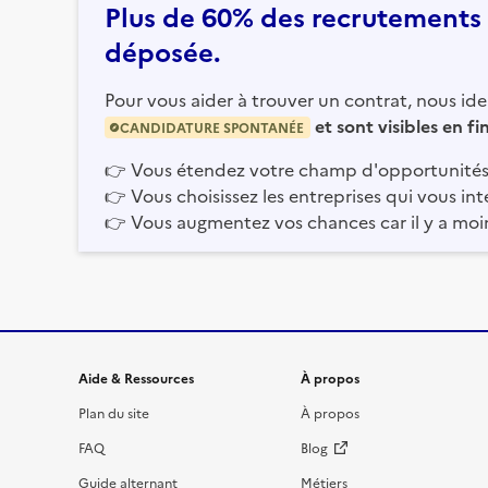
Plus de 60% des recrutements e
déposée.
Pour vous aider à trouver un contrat, nous iden
et sont visibles en f
CANDIDATURE SPONTANÉE
👉
Vous étendez votre champ d'opportunités
👉
Vous choisissez les entreprises qui vous int
👉
Vous augmentez vos chances car il y a moi
Informations et liens du site
Aide & Ressources
À propos
Plan du site
À propos
FAQ
Blog
Guide alternant
Métiers