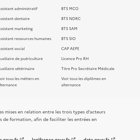
ssistant administratif
BTS MCO
ssistant dentaire
BTS NDRC
ssistant marketing
BTS SAM
ssistant ressources humaines
BTS SIO
ssistant social
CAP AEPE
uxiliaire de puériculture
Licence Pro RH
uxiliaire vétérinaire
Titre Pro Secrétaire Médicale
oir tous les métiers en
Voir tous les diplômes en
lternance
alternance
s mises en relation entre les trois types d’acteurs
 de formation, afin de faciliter les entrées en
c.gouv.fr
legifrance.gouv.fr
data.gouv.fr