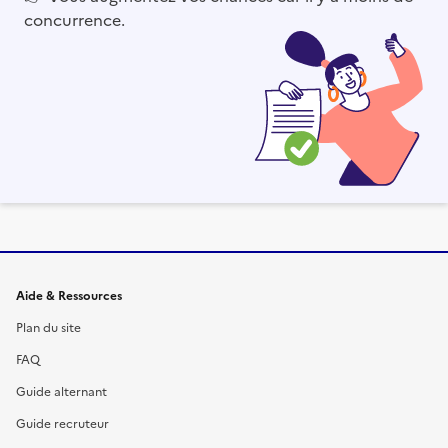
concurrence.
Informations et liens du site
Aide & Ressources
Plan du site
FAQ
Guide alternant
Guide recruteur