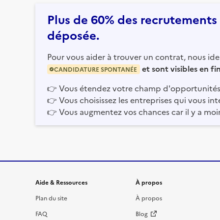
Plus de 60% des recrutements e
déposée.
Pour vous aider à trouver un contrat, nous iden
et sont visibles en f
CANDIDATURE SPONTANÉE
👉
Vous étendez votre champ d'opportunités
👉
Vous choisissez les entreprises qui vous int
👉
Vous augmentez vos chances car il y a moi
Informations et liens du site
Aide & Ressources
À propos
Plan du site
À propos
FAQ
Blog