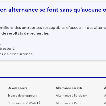
n alternance se font sans qu’aucune of
tifions des entreprises susceptibles d'accueillir des altern
in de résultats de recherche.
,
éressent,
ns de concurrence.
Développeurs
Alternance par ville
A
Espace développeurs
Alternance à Bordeaux
A
Code source v1.857.6
Alternance à Paris
A