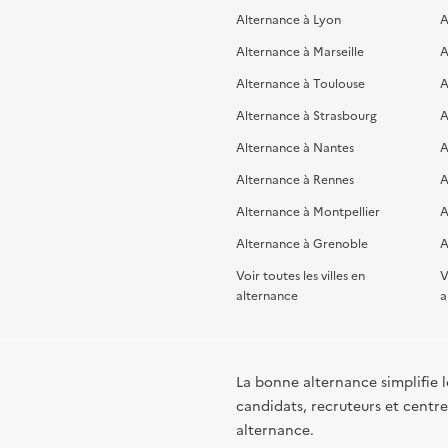
Alternance à Lyon
A
Alternance à Marseille
A
Alternance à Toulouse
A
Alternance à Strasbourg
A
Alternance à Nantes
A
Alternance à Rennes
A
Alternance à Montpellier
A
Alternance à Grenoble
A
Voir toutes les villes en
V
alternance
a
La bonne alternance simplifie le
candidats, recruteurs et centres
alternance.