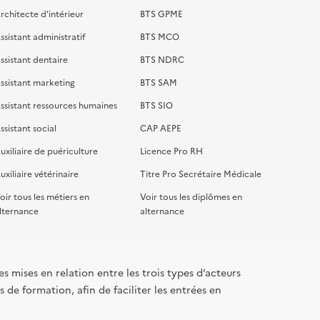
rchitecte d'intérieur
BTS GPME
ssistant administratif
BTS MCO
ssistant dentaire
BTS NDRC
ssistant marketing
BTS SAM
ssistant ressources humaines
BTS SIO
ssistant social
CAP AEPE
uxiliaire de puériculture
Licence Pro RH
uxiliaire vétérinaire
Titre Pro Secrétaire Médicale
oir tous les métiers en
Voir tous les diplômes en
lternance
alternance
s mises en relation entre les trois types d’acteurs
 de formation, afin de faciliter les entrées en