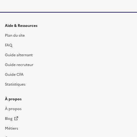
Informations et liens du site
Aide & Ressources
Plan du site
FAQ
Guide alternant
Guide recruteur
Guide CFA
Statistiques
À propos
À propos
Blog
Métiers