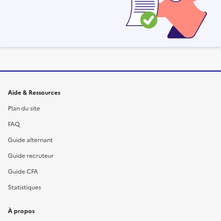
Informations et liens du site
Aide & Ressources
Plan du site
FAQ
Guide alternant
Guide recruteur
Guide CFA
Statistiques
À propos